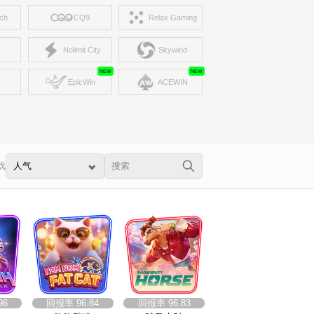
ech
CQ9
Relax Gaming
Nolimit City
Skywind
NEW
NEW
EpicWin
ACEWIN
戏
96
回报率
96.84
回报率
96.83