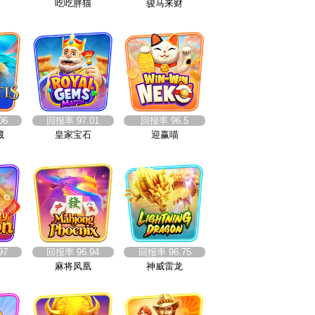
吃吃胖猫
骏马来财
06
回报率
97.01
回报率
96.5
藏
皇家宝石
迎赢喵
97
回报率
96.94
回报率
96.75
麻将凤凰
神威雷龙