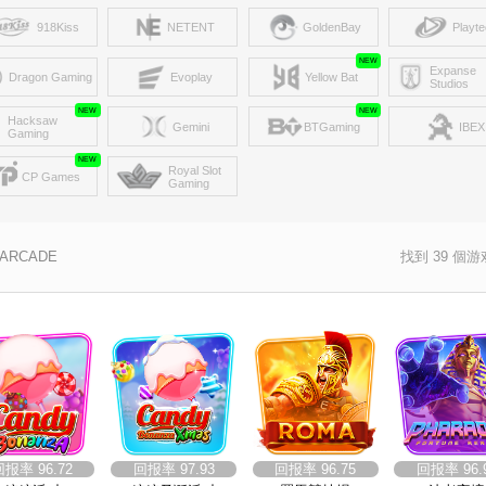
918Kiss
NETENT
GoldenBay
Playt
NEW
Expanse
Dragon Gaming
Evoplay
Yellow Bat
Studios
NEW
NEW
Hacksaw
Gemini
BTGaming
IBEX
Gaming
NEW
Royal Slot
CP Games
Gaming
ARCADE
找到 39 個游
回报率
96.72
回报率
97.93
回报率
96.75
回报率
96.