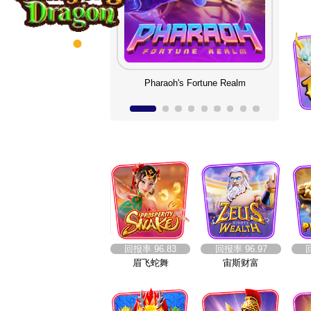
Pharaoh's Fortune Realm
回报率
96.83
回报率
96.97
眉飞蛇舞
宙斯财富