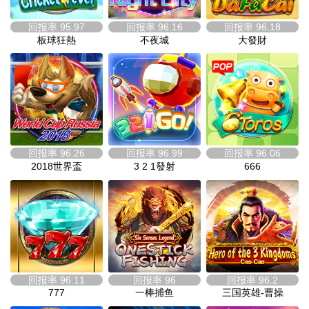
回报率
95.97
回报率
96.16
回报率
96.18
板球狂熱
不夜城
大發財
回报率
96.26
回报率
96.99
回报率
96.06
2018世界盃
3 2 1發射
666
回报率
96.11
回报率
96
回报率
96.2
777
一棒捕鱼
三国英雄-曹操