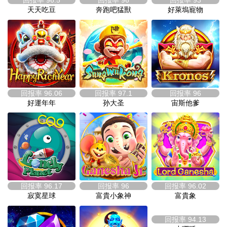
回报率
96.5
回报率
96
回报率
93
天天吃豆
奔跑吧猛獸
好萊塢寵物
回报率
96.06
回报率
97.1
回报率
96
好運年年
孙大圣
宙斯他爹
回报率
96.17
回报率
96
回报率
96.02
寂寞星球
富貴小象神
富貴象