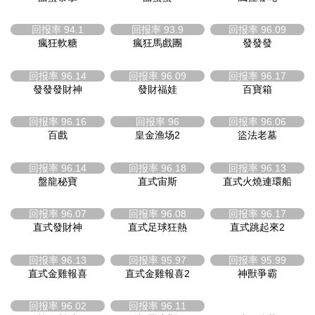
回报率
96.16
回报率
89.3
回报率
96.17
歡樂潑水節
死亡女王
水上泰神祈
回报率
96.18
回报率
97.5
回报率
96.17
水世界
水果派對
法老寶藏
回报率
97
回报率
96
回报率
95
泰式博丁
泰式骰寶
泰式魚蝦蟹