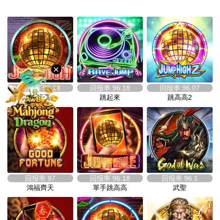
排
行
榜
语
言
PC
×
版
回报率
96.18
回报率
96.18
回报率
96.07
下
跳高高
跳起來
跳高高2
载
VIP
代
理
回报率
97
回报率
96.18
回报率
96.1
鴻福齊天
單手跳高高
武聖