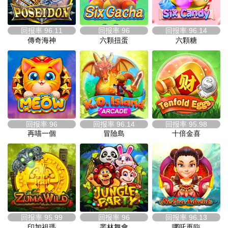
回报率
96.11
回报率
96
回报率
96.14
傳奇海神
六顆扭蛋
六顆糖
回报率
96
回报率
96.14
回报率
95.98
再喵一個
冒險島
十倍金喜
回报率
95.99
回报率
96
回报率
96.13
印加祖瑪
叢林舞會
哪吒再臨