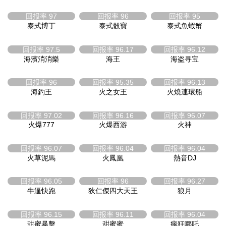
回报率
97
回报率
96.1
回报率
96.26
旺旺旺
有如神柱
棋聖
回报率
96.09
回报率
96.01
回报率
96.16
棒球狂熱
森林泰后
櫻花妹子