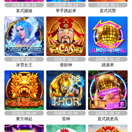
回报率
96.18
回报率
96.18
回报率
96.1
直式蹦迪
單手跳起來
直式武聖
回报率
95.84
回报率
96.07
回报率
96.18
冰雪女王
發財神
跳過來
回报率
96.04
回报率
95.96
回报率
96.18
東方神起
雷神
直式跳更高