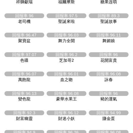
回报率
97.5
回报率
96.17
回报率
96.12
海濱消消樂
海王
海盗寻宝
回报率
96
回报率
95.35
海釣王
火之女王
回报率
96.13
火燒連環船
回报率
97.02
回报率
96.16
回报率
96.07
火爆777
火爆西游
火神
回报率
96.07
回报率
96.04
回报率
96.04
火草泥馬
火鳳凰
熱音DJ
回报率
96.05
回报率
96
回报率
96.27
牛逼快跑
狄仁傑四大天王
狼月