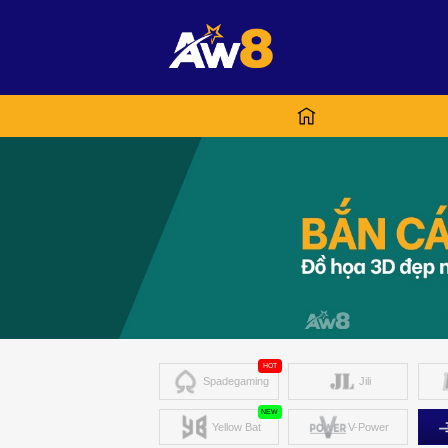
HOT
Spadegaming
Jili
NEW
Yellow Bat
V-Power