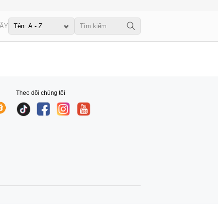
HẤY
Theo dõi chúng tôi