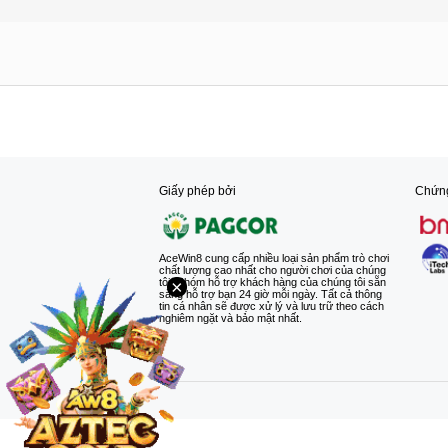
Giấy phép bởi
Chứn
AceWin8 cung cấp nhiều loại sản phẩm trò chơi
chất lượng cao nhất cho người chơi của chúng
×
tôi. Nhóm hỗ trợ khách hàng của chúng tôi sẵn
sàng hỗ trợ bạn 24 giờ mỗi ngày. Tất cả thông
tin cá nhân sẽ được xử lý và lưu trữ theo cách
nghiêm ngặt và bảo mật nhất.