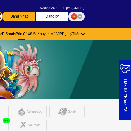
07/08/2026 3:17:41pm (GMT+8)
Đăng Nhập
Đăng ký
ạc
E-Sports
Bắn Cá
Xổ Số
Khuyến Mãi
VIP
Đại Lý
Thêm
Liên Hệ Chúng Tôi
Askmeslot
Spinix
NEW
IN
Nextspin