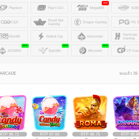
HOT
Playtech
Play'n GO
Mega888
918K
Royal Slot
CQ9
Dragon Gaming
PG S
Gaming
Hacksaw
Rich88
Nolimit City
Askmeslot
Gaming
NEW
NEW
NEW
ACEWIN
EpicWin
Microslot
CP Ga
ARCADE
พบแล้ว 39
RTP
96.72
RTP
97.93
RTP
96.75
RTP
96.9