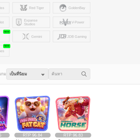
iss
Red Tiger
GoldenBay
Expanse
lot
V-Power
Studios
NEW
Gemini
JDB Gaming
NEW
mes
 เกม
6
RTP
96.84
RTP
96.83