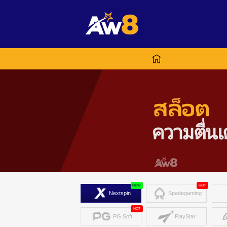
NEW
HOT
HOT
Nextspin
Spadegaming
HOT
PG Soft
PlayStar