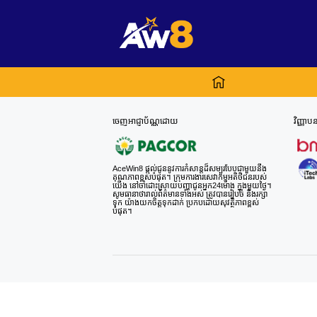
ចេញអាជ្ញាប័ណ្ណដោយ
វិញ្ញាប
AceWin8 ផ្តល់ជូននូវការកំសាន្តដ៏សម្បូរបែបជាមួយនឹង
គុណភាពខ្ពស់បំផុត។ ក្រុមការងារសេវាកម្មអតិថិជនរបស់
យើង នៅចាំដោះស្រាយបញ្ហាជូនអ្នក24ម៉ោង ក្នុងមួយថ្ងៃ។
សូមធានាថារាល់ព័ត៌មានទាំងអស់ ត្រូវបានរៀបចំ និងរក្សា
ទុក យ៉ាងយកចិត្តទុកដាក់ ប្រកបដោយសុវត្ថិភាពខ្ពស់
បំផុត។