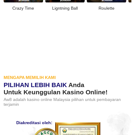
Crazy Time
Ligntning Ball
Roulette
MENGAPA MEMILIH KAMI
PILIHAN LEBIH BAIK
Anda
Untuk Keunggulan Kasino Online!
Aw8 adalah kasino online Malaysia pilihan untuk pembayaran
terjamin
Diakreditasi oleh: